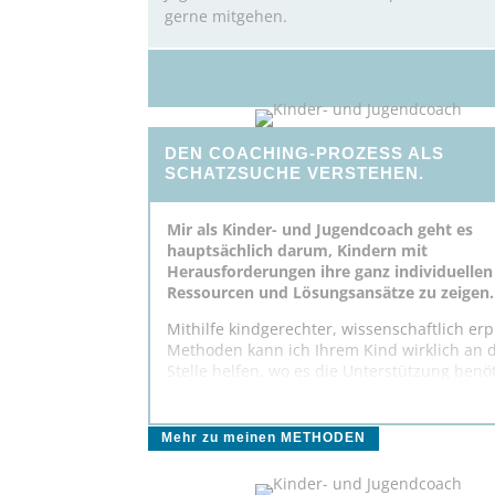
gerne mitgehen.
DEN COACHING-PROZESS ALS
SCHATZSUCHE VERSTEHEN.
Mir als Kinder- und Jugendcoach geht es
hauptsächlich darum, Kindern mit
Herausforderungen ihre ganz individuellen
Ressourcen und Lösungsansätze zu zeigen.
Mithilfe kindgerechter, wissenschaftlich er
Methoden kann ich Ihrem Kind wirklich an 
Stelle helfen, wo es die Unterstützung benöt
um seine inneren Schätze und verborgenen
zu aktivieren.
Mehr zu meinen METHODEN
Sie werden überrascht sein, wie schnell un
nachhaltig Sie positive Veränderungen an 
Kind bemerken werden.