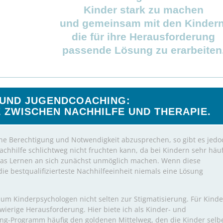
Kinder stark zu machen
und gemeinsam mit den Kindern
die für ihre Herausforderung
passende Lösung zu erarbeiten
 UND JUGENDCOACHING:
 ZWISCHEN NACHHILFE UND THERAPIE.
e Berechtigung und Notwendigkeit abzusprechen, so gibt es jedo
achhilfe schlichtweg nicht fruchten kann, da bei Kindern sehr häuf
 das Lernen an sich zunächst unmöglich machen. Wenn diese
die bestqualifizierteste Nachhilfeeinheit niemals eine Lösung
zum Kinderpsychologen nicht selten zur Stigmatisierung. Für Kinde
hwierige Herausforderung. Hier biete ich als Kinder- und
g-Programm häufig den goldenen Mittelweg, den die Kinder selb