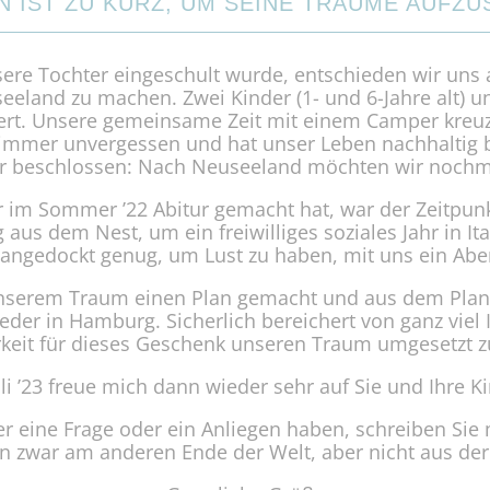
N IST ZU KURZ, UM SEINE TRÄUME AUFZU
sere Tochter eingeschult wurde, entschieden wir uns 
eeland zu machen. Zwei Kinder (1- und 6-Jahre alt) u
ert. Unsere gemeinsame Zeit mit einem Camper kreu
r immer unvergessen und hat unser Leben nachhaltig b
 beschlossen: Nach Neuseeland möchten wir nochmal
r im Sommer ’22 Abitur gemacht hat, war der Zeitpunkt
 aus dem Nest, um ein freiwilliges soziales Jahr in Ita
angedockt genug, um Lust zu haben, mit uns ein Aben
nserem Traum einen Plan gemacht und aus dem Plan 
der in Hamburg. Sicherlich bereichert von ganz viel 
keit für dieses Geschenk unseren Traum umgesetzt z
li ’23 freue mich dann wieder sehr auf Sie und Ihre K
 eine Frage oder ein Anliegen haben, schreiben Sie 
in zwar am anderen Ende der Welt, aber nicht aus der