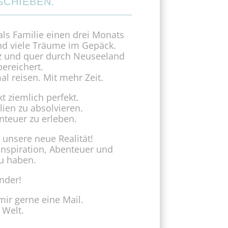
SCHIEBEN.
als Familie einen drei Monats
nd viele Träume im Gepäck.
z und quer durch Neuseeland
ereichert.
 reisen. Mit mehr Zeit.
 ziemlich perfekt.
lien zu absolvieren.
teuer zu erleben.
unsere neue Realität!
Inspiration, Abenteuer und
u haben.
inder!
mir gerne eine Mail.
 Welt.