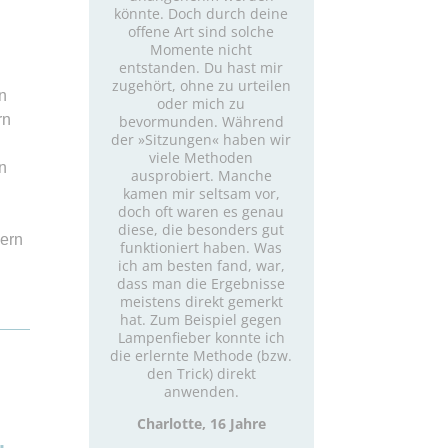
könnte. Doch durch deine
offene Art sind solche
Momente nicht
entstanden. Du hast mir
zugehört, ohne zu urteilen
n
oder mich zu
rn
bevormunden. Während
der »Sitzungen« haben wir
viele Methoden
rn
ausprobiert. Manche
kamen mir seltsam vor,
doch oft waren es genau
diese, die besonders gut
sern
funktioniert haben. Was
ich am besten fand, war,
dass man die Ergebnisse
meistens direkt gemerkt
hat. Zum Beispiel gegen
Lampenfieber konnte ich
die erlernte Methode (bzw.
den Trick) direkt
anwenden.
Charlotte, 16 Jahre
,