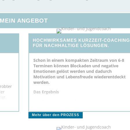
MEIN ANGEBOT
HOCHWIRKSAMES KURZZEIT-COACHIN
FÜR NACHHALTIGE LÖSUNGEN.
Schon in einem kompakten Zeitraum von 6-8
Terminen können Blockaden und negative
Emotionen gelöst werden und dadurch
Motivation und Lebensfreude wiederentdeckt
werden.
probter
der
Das Ergebnis
igt,
Das Ziel ist natürlich für jedes Kind ganz
 Kräfte
individuell. Schnell zeigt sich: Die Kinder
übernehmen plötzlich Verantwortung für ihr
Mehr über den PROZESS
d
Handeln, können sich besser konzentrieren, lern
Ihrem
leichter und werden stärker und selbstbewusster