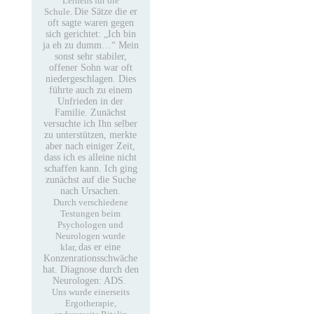
Lernens für die
Schule.
Die Sätze die er
oft sagte waren gegen
sich gerichtet: „Ich bin
ja eh zu dumm…“
Mein
sonst sehr stabiler,
offener Sohn war oft
niedergeschlagen. Dies
führte auch zu einem
Unfrieden in der
Familie.
Zunächst
versuchte ich Ihn selber
zu unterstützen, merkte
aber nach einiger Zeit,
dass ich es alleine nicht
schaffen kann.
Ich ging
zunächst auf die Suche
nach Ursachen.
Durch verschiedene
Testungen beim
Psychologen und
Neurologen wurde
klar,
das er eine
Konzenrationsschwäche
hat. Diagnose durch den
Neurologen: ADS.
Uns wurde einerseits
Ergotherapie,