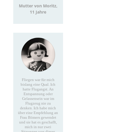
Mutter von Moritz,
11 Jahre
Fliegen war für mich
bislang eine Qual. Ich
hatte Flugangst. An
Entspannung oder
Gelassensein war im
Flugzeug nie zu
denken.
Ich habe mich
über eine Empfehlung an
Frau Bömers gewendet
und sie hat es geschafft,
mich in nur zwei
Sitzungen von dieser