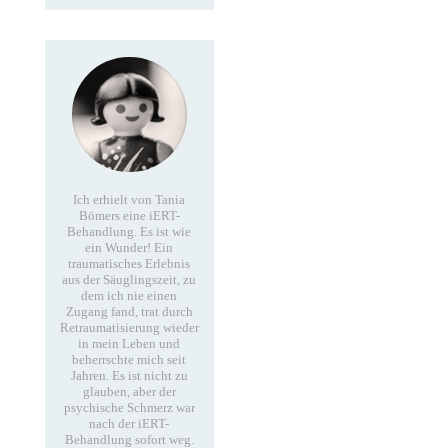
Ich erhielt von Tania
Bömers eine iERT-
Behandlung. Es ist wie
ein Wunder! Ein
traumatisches Erlebnis
aus der Säuglingszeit, zu
dem ich nie einen
Zugang fand, trat durch
Retraumatisierung wieder
in mein Leben und
beherrschte mich seit
Jahren. Es ist nicht zu
glauben, aber der
psychische Schmerz war
nach der iERT-
Behandlung sofort weg.