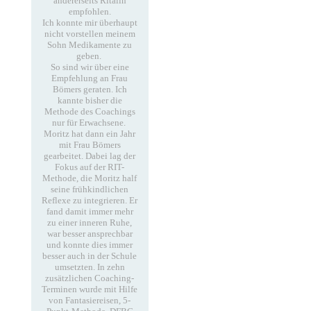
andererseits Ritalin
empfohlen.
Ich konnte mir überhaupt
nicht vorstellen meinem
Sohn Medikamente zu
geben.
So sind wir über eine
Empfehlung an Frau
Bömers geraten. Ich
kannte bisher die
Methode des Coachings
nur für Erwachsene.
Moritz hat dann ein Jahr
mit Frau Bömers
gearbeitet. Dabei lag der
Fokus auf der RIT-
Methode, die Moritz half
seine frühkindlichen
Reflexe zu integrieren. Er
fand damit immer mehr
zu einer inneren Ruhe,
war besser ansprechbar
und konnte dies immer
besser auch in der Schule
umsetzten. In zehn
zusätzlichen Coaching-
Terminen wurde mit Hilfe
von Fantasiereisen, 5-