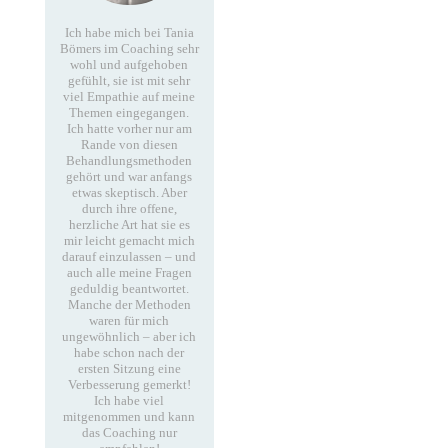
Ich habe mich bei Tania
Bömers im Coaching sehr
wohl und aufgehoben
gefühlt, sie ist mit sehr
viel Empathie auf meine
Themen eingegangen.
Ich hatte vorher nur am
Rande von diesen
Behandlungsmethoden
gehört und war anfangs
etwas skeptisch. Aber
durch ihre offene,
herzliche Art hat sie es
mir leicht gemacht mich
darauf einzulassen – und
auch alle meine Fragen
geduldig beantwortet.
Manche der Methoden
waren für mich
ungewöhnlich – aber ich
habe schon nach der
ersten Sitzung eine
Verbesserung gemerkt!
Ich habe viel
mitgenommen und kann
das Coaching nur