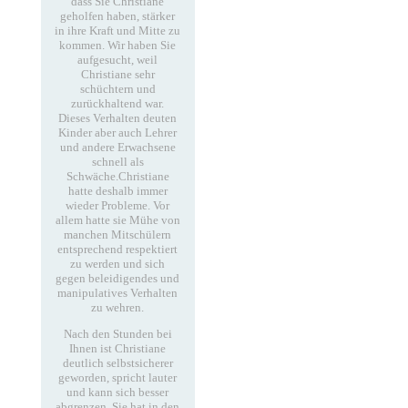
dass Sie Christiane
geholfen haben, stärker
in ihre Kraft und Mitte zu
kommen. Wir haben Sie
aufgesucht, weil
Christiane sehr
schüchtern und
zurückhaltend war.
Dieses Verhalten deuten
Kinder aber auch Lehrer
und andere Erwachsene
schnell als
Schwäche.Christiane
hatte deshalb immer
wieder Probleme. Vor
allem hatte sie Mühe von
manchen Mitschülern
entsprechend respektiert
zu werden und sich
gegen beleidigendes und
manipulatives Verhalten
zu wehren.
Nach den Stunden bei
Ihnen ist Christiane
deutlich selbstsicherer
geworden, spricht lauter
und kann sich besser
abgrenzen. Sie hat in den