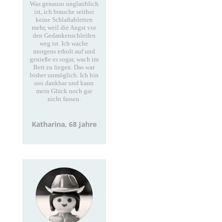
Was genauso unglaublich
ist, ich brauche seither
keine Schlaftabletten
mehr, weil die Angst vor
den Gedankenschleifen
weg ist. Ich wache
morgens erholt auf und
genieße es sogar, wach im
Bett zu liegen. Das war
bisher unmöglich. Ich bin
soo dankbar und kann
mein Glück noch gar
nicht fassen.
Katharina, 68 Jahre