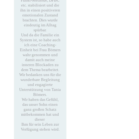
Punkt-Methode, DFBC
etc. stabilisiert und die
ihn in einen positiveren
emotionalen Zustand
brachten. Dies wurde
eindeutig im Alltag
spürbar.
Und da die Familie ein
System ist, so habe auch
ich eine Coaching-
Einheit bei Frau Bömers
wahr genommen und
damit auch meine
inneren Blockaden zu
dem Thema bearbeitet.
Wir bedanken uns für die
wunderbare Begleitung
und engagierte
Unterstützung von Tania
Bömers.
Wir haben das Gefühl,
das unser Sohn einen
ganz großen Schatz
mitbekommen hat und
dieser
Ihm für sein Leben zur
Verfügung stehen wird.