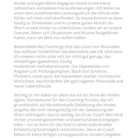
Kinder und Jugendliche begegnen heute zunehmend
zahlreichen, komplexen Herausforderungen. Oft leiden sie
unter dem zunehmenden Leistungsdruck der Schule oder
fühlen sich klein und überfordert. Zu Hause kommt es dann
häufig zu Streitereien und in unserer guten Absicht als
Eltern unsere Kinder zu unterstützen, stoßen wir an unsere
Grenzen. Wenn sich Situationen und Muster festgefahren
haben, kann ein Blick von Außen helfen.
Bestandteile des Coachings sind das Lösen von Blockaden,
das Auflösen hinderlicher Glaubenssätze, wie z.B. »Das kann
ich sowieso nicht« oder »ich bin nicht gut genug«, das
Hinterfragen gewohnter, häufig
hinderlicher Verhaltensmuster, das Überwinden von
Ängsten (z.B. Prüfungsängsten, Black-Out Syndrom,
Phobien), sowie auch das Neuerleben starker, intrinsischer
Motivation, das Entdecken der ganz eigenen Potenziale und
neuer Lebensfreude.
Wichtig ist mir dabei vor allem das ich im Sinne des Kindes
agiere. Das bedeutet für den Coaching Prozess, das ich
grundsätzlich auf die individuelle Zielsetzung des Kindes
eingehe, die nicht zwangsläufig mit der Zielsetzung der
Eltern einhergeht. Das ist wichtig, da ich als Coach dem Kind
immer unvoreingenommen und wertschätzend entgegen
trete – nur so kann ich das Kind in seiner individuellen
Entwicklung bestmöglich unterstützen. Denn als Coach
liefere ich keine fertigen Lösungsansätze, sondern begleite,