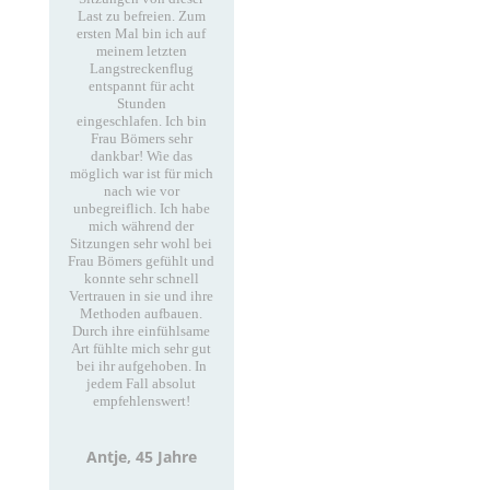
Last zu befreien. Zum
ersten Mal bin ich auf
meinem letzten
Langstreckenflug
entspannt für acht
Stunden
eingeschlafen.
Ich bin
Frau Bömers sehr
dankbar! Wie das
möglich war ist für mich
nach wie vor
unbegreiflich. Ich habe
mich während der
Sitzungen sehr wohl bei
Frau Bömers gefühlt und
konnte sehr schnell
Vertrauen in sie und ihre
Methoden aufbauen.
Durch ihre einfühlsame
Art fühlte mich sehr gut
bei ihr aufgehoben. In
jedem Fall absolut
empfehlenswert!
Antje, 45 Jahre